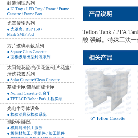
封装测试系列
● IC Tray / LED Tray / Frame / Frame
Cassette / Frame Box
光罩传输系列
● 光罩盒 / RSP 150 /
Teflon Tank /
Mask SMIF Pod
酸 强碱。特殊工法
方片玻璃承载系列
● Square Glass Cassette
● 面板级扇出型封装系列
太阳能花篮/光伏花篮/硅片花篮/
清洗花篮
系列
● Solar Cassette/Clean Cassette
基板卡匣/液晶面板卡匣
● Normal Cassette & 台车
● TFT-LCD Robot Fork工程实绩
光电半导体设备
● 检验治具及检验系统
6" Teflon Cassette
塑胶钢模制造
● 模具射出代工服务
● 板棒材加工 / 零组件 / 加工组件