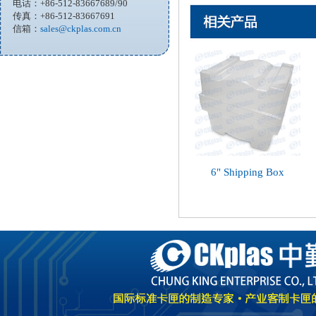
电话：+86-512-83667689/90
传真：+86-512-83667691
信箱：
sales@ckplas.com.cn
6" Shipping Box