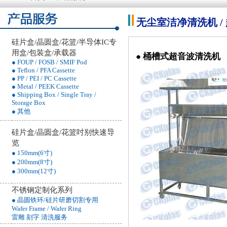
无尘室洁净清洗机 /
硅片盒/晶圆盒/花篮/半导体IC专
用盒/包装盒/承载器
● 桶槽式超音波清洗机
● FOUP / FOSB / SMIF Pod
● Teflon / PFA Cassette
● PP / PEI / PC Cassette
● Metal / PEEK Cassette
● Shipping Box / Single Tray /
Storage Box
● 其他
硅片盒/晶圆盒/花篮吋别快速导
览
● 150mm(6寸)
● 200mm(8寸)
● 300mm(12寸)
不锈钢定制化系列
● 晶圆铁环/硅片研磨切割专用
Wafer Frame / Wafer Ring
雷雕 刻字 清洗服务