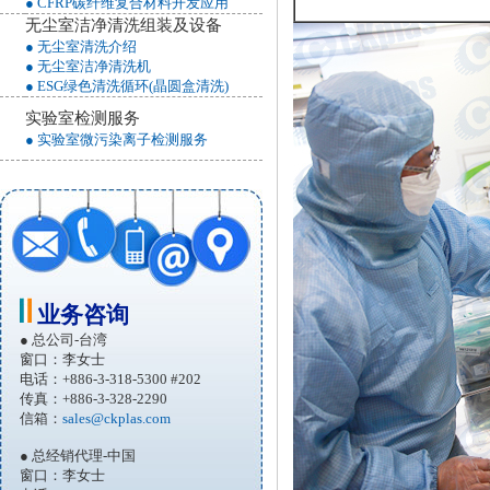
● CFRP碳纤维复合材料开发应用
无尘室洁净清洗组装及设备
● 无尘室清洗介绍
● 无尘室洁净清洗机
● ESG绿色清洗循环(晶圆盒清洗)
实验室检测服务
● 实验室微污染离子检测服务
业务咨询
● 总公司-台湾
窗口：李女士
电话：+886-3-318-5300 #202
传真：+886-3-328-2290
信箱：
sales@ckplas.com
● 总经销代理-中国
窗口：李女士