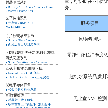
章，可协助在不同地
封装测试系列
务。
● IC Tray / LED Tray / Frame / Frame
Cassette / Frame Box
光罩传输系列
服务项目
● 光罩盒 / RSP 150 /
Mask SMIF Pod
方片玻璃承载系列
原物料测试
● Square Glass Cassette
● 面板级扇出型封装系列
太阳能花篮/光伏花篮/硅片花篮/
零部件微粒洁净度
清洗花篮
系列
● Solar Cassette/Clean Cassette
基板卡匣/液晶面板卡匣
● Normal Cassette & 台车
超纯水系统品质测
● TFT-LCD Robot Fork工程实绩
光电半导体设备
● 检验治具及检验系统
塑胶钢模制造
无尘室AMC检测
● 模具射出代工服务
● 板棒材加工 / 零组件 / 加工组件