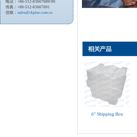
电话：+86-512-83667689/90
传真：+86-512-83667691
信箱：
sales@ckplas.com.cn
6" Shipping Box