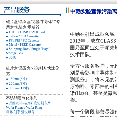
中勤实验室微污染离子检测服
硅片盒/晶圆盒/花篮/半导体IC专
用盒/包装盒/承载器
● FOUP / FOSB / SMIF Pod
中勤在射出成型领域
● Teflon / PFA Cassette
2013年，成立CL
● PP / PEI / PC Cassette
● Metal / PEEK Cassette
国乃至同业处于领先
● Shipping Box / Single Tray /
Storage Box
技术团队。
● 其他
全方位服务客户，无
硅片盒/晶圆盒/花篮吋别快速导
别是会影响半导体制
览
测服务』，将常见的
● 150mm(6寸)
● 200mm(8寸)
原物料、零部件的材料
● 300mm(12寸)
染(Haze)、甚至
不锈钢定制化系列
损。
● 晶圆铁环/硅片研磨切割专用
Wafer Frame / Wafer Ring
每一个阶段都善尽法
雷雕 刻字 清洗服务