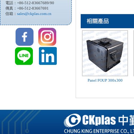
電話：+86-512-83667689/90
傳真：+86-512-83667691
信箱：
sales@ckplas.com.cn
Panel FOUP 300x300