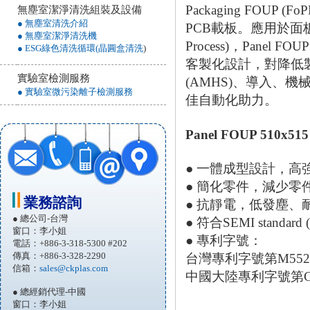
Packaging FOUP (
無塵室潔淨清洗組裝及設備
● 無塵室清洗介紹
PCB載板。應用於面板級扇出型封
● 無塵室潔淨清洗機
Process)，Pane
● ESG綠色清洗循環(晶圓盒清洗
)
客製化設計，對降低製程
實驗室檢測服務
(AMHS)、導入、
● 實驗室微污染離子檢測服務
佳自動化助力。
Panel FOUP 510x51
● 一體成型設計，
● 簡化零件，減少
業務諮詢
● 抗靜電，低發塵、耐
● 總公司-台灣
● 符合SEMI standard (
窗口：李小姐
● 專利字號：
電話：+886-3-318-5300 #202
傳真：+886-3-328-2290
台灣專利字號第M55247
信箱：
sales@ckplas.com
中國大陸專利字號第CN2
● 總經銷代理-中國
窗口：李小姐