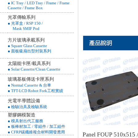
● IC Tray / LED Tray / Frame / Frame
Cassette / Frame Box
光罩傳輸系列
● 光罩盒 / RSP 150 /
Mask SMIF Pod
方片玻璃承載系列
● Square Glass Cassette
● 面板級扇出型封裝系列
太陽能卡匣/載具系列
● Solar Cassette/Clean Cassette
玻璃基板傳送卡匣系列
● Normal Cassette & 台車
● TFT-LCD Robot Fork工程實績
光電半導體設備
● 檢驗治具及檢驗系統
塑膠鋼模製造
● 模具射出代工服務
● 板棒材加工 / 零組件 / 加工組件
● CFRP碳纖維複合材料開發應用
Panel FOUP 510x515 / 