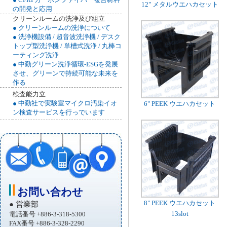
12" メタルウエハカセット
の開発と応用
クリーンルームの洗浄及び組立
● クリーンルームの洗浄について
● 洗浄機設備 / 超音波洗浄機 / デスク
トップ型洗浄機 / 単槽式洗浄 / 丸棒コ
ーティング洗浄
● 中勤グリーン洗浄循環-ESGを発展
させ、グリーンで持続可能な未来を
作る
検査能力立
●
中勤社で実験室マイクロ汚染イオ
6" PEEK ウエハカセット
ン検査サービスを行っでいます
お問い合わせ
8" PEEK
ウエハカセット
● 営業部
13slot
電話番号 +886-3-318-5300
FAX番号 +886-3-328-2290