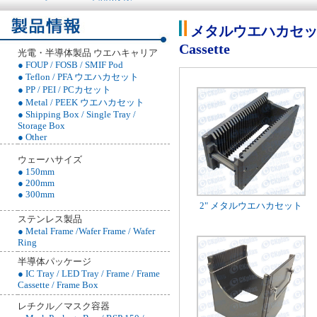
メタルウエハカセット / P
Cassette
光電・半導体製品 ウエハキャリア
● FOUP / FOSB / SMIF Pod
● Teflon / PFA ウエハカセット
● PP / PEI / PCカセット
● Metal / PEEK ウエハカセット
● Shipping Box / Single Tray /
Storage Box
● Other
ウェーハサイズ
● 150mm
● 200mm
● 300mm
2" メタルウエハカセット
ステンレス製品
● Metal Frame /Wafer Frame / Wafer
Ring
半導体パッケージ
● IC Tray / LED Tray / Frame / Frame
Cassette / Frame Box
レチクル／マスク容器