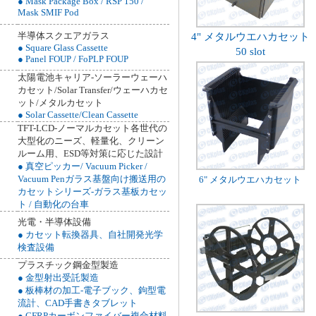
● Mask Package Box / RSP 150 /
Mask SMIF Pod
半導体スクエアガラス
4" メタルウエハカセット
● Square Glass Cassette
50 slot
● Panel FOUP / FoPLP FOUP
太陽電池キャリア-ソーラーウェーハ
カセット/Solar Transfer/ウェーハカセ
ット/メタルカセット
● Solar Cassette/Clean Cassette
TFT-LCD-ノーマルカセット各世代の
大型化のニーズ、軽量化、クリーン
ルーム用、ESD等対策に応じた設計
● 真空ピッカー/ Vacuum Picker /
Vacuum Penガラス基盤向け搬送用の
6" メタルウエハカセット
カセットシリーズ-ガラス基板カセッ
ト / 自動化の台車
光電・半導体設備
● カセット転換器具、自社開発光学
検査設備
プラスチック鋼金型製造
● 金型射出受託製造
● 板棒材の加工-電子ブック、鉤型電
流計、CAD手書きタブレット
● CFRPカーボンファイバー複合材料