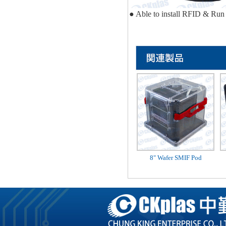
● Able to install RFID & Run
8" Wafer SMIF Pod