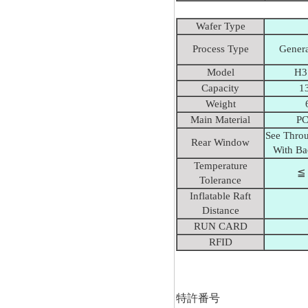
Wafer Type
Process Type
Genera
Model
H3
Capacity
13
Weight
Main Material
PC
See Thr
Rear Window
With Ba
Temperature
≦ 
Tolerance
Inflatable Raft
Distance
RUN CARD
RFID
特許番号