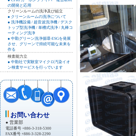
の開発と応用
クリーンルームの洗浄及び組立
● クリーンルームの洗浄について
● 洗浄機設備 / 超音波洗浄機 / デスク
トップ型洗浄機 / 単槽式洗浄 / 丸棒コ
ーティング洗浄
● 中勤グリーン洗浄循環-ESGを発展
させ、グリーンで持続可能な未来を
作る
検査能力立
●
中勤社で実験室マイクロ汚染イオ
ン検査サービスを行っでいます
お問い合わせ
● 営業部
電話番号 +886-3-318-5300
FAX番号 +886-3-328-2290