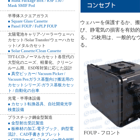
● Mask Package Box / RSP 150 /
Mask SMIF Pod
半導体スクエアガラス
● Square Glass Cassette
ウェハーを保護するか、搬
● Panel FOUP / FoPLP FOUP
び、静電気の損害を有効的
太陽電池キャリア-ソーラーウェーハ
る。 25枚用は、一般的
カセット/Solar Transfer/ウェーハカセ
る。
ット/メタルカセット
● Solar Cassette/Clean Cassette
TFT-LCD-ノーマルカセット各世代の
大型化のニーズ、軽量化、クリーン
ルーム用、ESD等対策に応じた設計
● 真空ピッカー/ Vacuum Picker /
Vacuum Penガラス基盤向け搬送用の
カセットシリーズ-ガラス基板カセッ
ト / 自動化の台車
光電・半導体設備
● カセット転換器具、自社開発光学
検査設備
プラスチック鋼金型製造
● 金型射出受託製造
● 板棒材の加工-電子ブック、鉤型電
FOUP - フロント
流計、CAD手書きタブレット
● CFRPカーボンファイバー複合材料