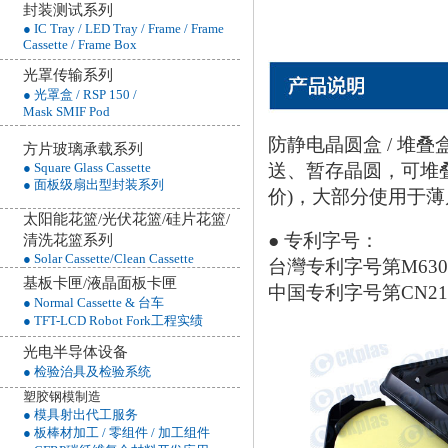
封装测试系列
● IC Tray / LED Tray / Frame / Frame
Cassette / Frame Box
光罩传输系列
● 光罩盒 / RSP 150 /
Mask SMIF Pod
防静电晶圆盒 / 堆叠
方片玻璃承载系列
送、暂存晶圆，可堆
● Square Glass Cassette
● 面板级扇出型封装系列
价)，大部分使用于
太阳能花篮/光伏花篮/硅片花篮/
● 专利字号：
清洗花篮
系列
● Solar Cassette/Clean Cassette
台灣专利字号第M63027
基板卡匣/液晶面板卡匣
中国专利字号第CN2170
● Normal Cassette & 台车
● TFT-LCD Robot Fork工程实绩
光电半导体设备
● 检验治具及检验系统
塑胶钢模制造
● 模具射出代工服务
● 板棒材加工 / 零组件 / 加工组件