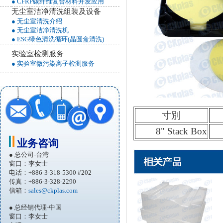
● CFRP碳纤维复合材料开发应用
无尘室洁净清洗组装及设备
● 无尘室清洗介绍
● 无尘室洁净清洗机
● ESG绿色清洗循环(晶圆盒清洗)
实验室检测服务
● 实验室微污染离子检测服务
寸別
8" Stack Box
业务咨询
● 总公司-台湾
窗口：李女士
电话：+886-3-318-5300 #202
传真：+886-3-328-2290
信箱：
sales@ckplas.com
● 总经销代理-中国
窗口：李女士