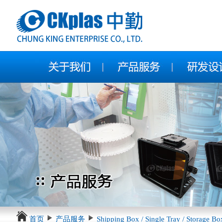
首页
产品服务
Shipping Box / Single Tray / Storage Bo