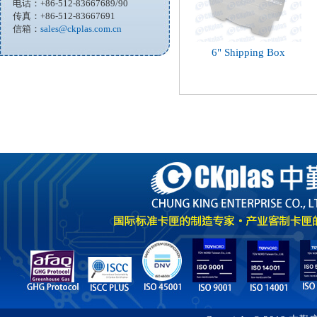
电话：+86-512-83667689/90
传真：+86-512-83667691
信箱：
sales@ckplas.com.cn
6" Shipping Box