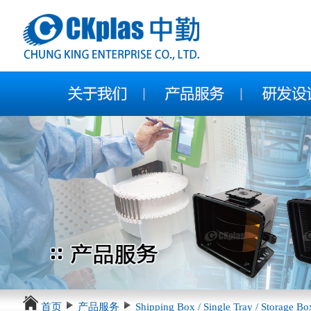
首页
产品服务
Shipping Box / Single Tray / Storage Bo