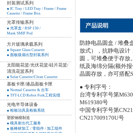
封装测试系列
● IC Tray / LED Tray / Frame / Frame
Cassette / Frame Box
光罩传输系列
● 光罩盒 / RSP 150 /
Mask SMIF Pod
防静电晶圆盒 / 堆叠盒
方片玻璃承载系列
放式），抗静电设计
● Square Glass Cassette
● 面板级扇出型封装系列
圆，可堆叠便于存放
太阳能花篮/光伏花篮/硅片花篮/
纸及海绵分隔(额外报
清洗花篮
系列
晶圆存放，亦可搭配Sep
● Solar Cassette/Clean Cassette
基板卡匣/液晶面板卡匣
● 专利字号：
● Normal Cassette & 台车
台湾专利字号第M6302
● TFT-LCD Robot Fork工程实绩
M619380号
光电半导体设备
中国专利字号第CN217
● 检验治具及检验系统
CN217009170U号
塑胶钢模制造
● 模具射出代工服务
● 板棒材加工 / 零组件 / 加工组件