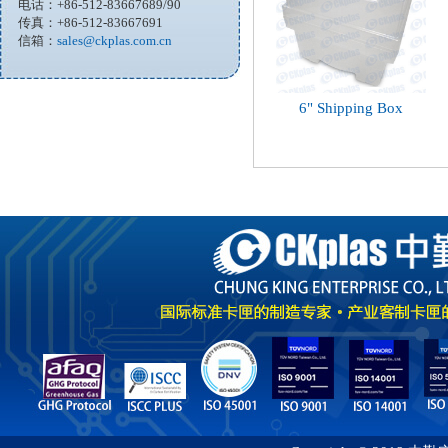
电话：+86-512-83667689/90
传真：+86-512-83667691
信箱：
sales@ckplas.com.cn
6" Shipping Box