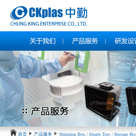
首页
产品服务
Shipping Box / Single Tray / Storage Bo