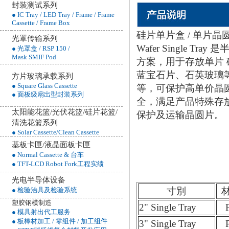
封装测试系列
● IC Tray / LED Tray / Frame / Frame
Cassette / Frame Box
硅片单片盒 / 单片晶圆盒
光罩传输系列
Wafer Single T
● 光罩盒 / RSP 150 /
Mask SMIF Pod
方案，用于存放单片
蓝宝石片、石英玻璃
方片玻璃承载系列
● Square Glass Cassette
等，可保护高单价晶
● 面板级扇出型封装系列
全，满足产品特殊存
太阳能花篮/光伏花篮/硅片花篮/
保护及运输晶圆片。
清洗花篮
系列
● Solar Cassette/Clean Cassette
基板卡匣/液晶面板卡匣
● Normal Cassette & 台车
● TFT-LCD Robot Fork工程实绩
光电半导体设备
寸別
● 检验治具及检验系统
塑胶钢模制造
2" Single Tray
● 模具射出代工服务
● 板棒材加工 / 零组件 / 加工组件
3" Single Tray