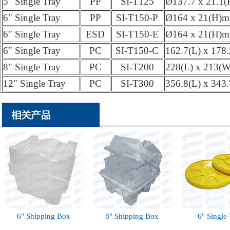
5" Single Tray
PP
SI-T125
Ø137.7 x 21.1
6" Single Tray
PP
SI-T150-P
Ø164 x 21(H)
6" Single Tray
ESD
SI-T150-E
Ø164 x 21(H)
6" Single Tray
PC
SI-T150-C
162.7(L) x 178
8" Single Tray
PC
SI-T200
228(L) x 213(
12" Single Tray
PC
SI-T300
356.8(L) x 343
6" Shipping Box
8" Shipping Box
6" Single