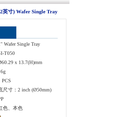
) Wafer Single Tray
afer Single Tray
-T050
.29 x 13.7(H)mm
6g
PCS
寸：2 inch (Ø50mm)
P
红色、本色