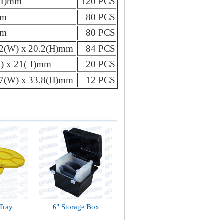
(H)mm
120 PCS
mm
80 PCS
mm
80 PCS
.2(W) x 20.2(H)mm
84 PCS
W) x 21(H)mm
20 PCS
.7(W) x 33.8(H)mm
12 PCS
 Tray
6"
Storage Box