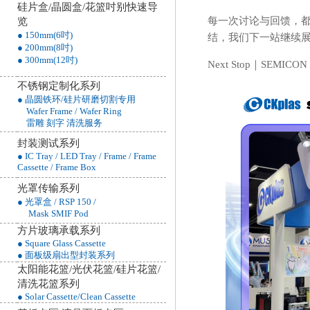
硅片盒/晶圆盒/花篮吋别快速导
每一次讨论与回馈，都是
览
● 150mm(6吋)
结，我们下一站继续
● 200mm(8吋)
● 300mm(12吋)
Next Stop｜SEMICON 
不锈钢定制化系列
● 晶圆铁环/硅片研磨切割专用
Wafer Frame / Wafer Ring
雷雕 刻字 清洗服务
封装测试系列
● IC Tray / LED Tray / Frame / Frame
Cassette / Frame Box
光罩传输系列
● 光罩盒 / RSP 150 /
Mask SMIF Pod
方片玻璃承载系列
● Square Glass Cassette
● 面板级扇出型封装系列
太阳能花篮/光伏花篮/硅片花篮/
清洗花篮
系列
● Solar Cassette/Clean Cassette