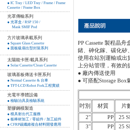
● IC Tray / LED Tray / Frame / Frame
Cassette / Frame Box
光罩傳輸系列
● 光罩盒 / RSP 150 /
Mask SMIF Pod
方片玻璃承載系列
PP Cassette 
● Square Glass Cassette
● 面板級扇出型封裝系列
鍺、砷化鎵、碳化矽
使用在站別運輸或出
太陽能卡匣/載具系列
上分站管理，有效的
● Solar Cassette/Clean Cassette
● 廠內傳送使用
玻璃基板傳送卡匣系列
● 可搭配Storage B
● Normal Cassette & 台車
● TFT-LCD Robot Fork工程實績
光電半導體設備
● 檢驗治具及檢驗系統
吋別
材質
片
塑膠鋼模製造
● 模具射出代工服務
2"
PP
25 S
● 板棒材加工 / 零組件 / 加工組件
● CFRP碳纖維複合材料開發應用
3"
PP
25 S