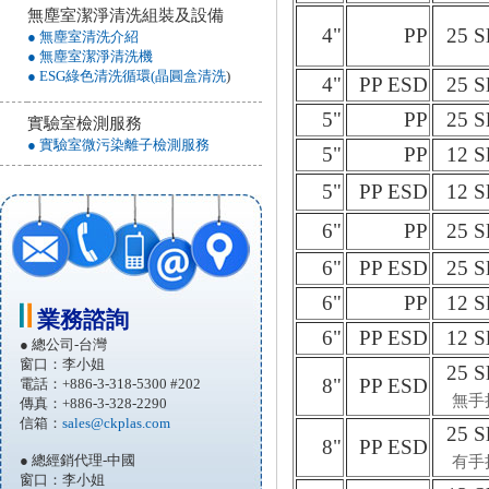
無塵室潔淨清洗組裝及設備
4"
PP
25 S
● 無塵室清洗介紹
● 無塵室潔淨清洗機
● ESG綠色清洗循環(晶圓盒清洗
)
4"
PP ESD
25 S
5"
PP
25 S
實驗室檢測服務
● 實驗室微污染離子檢測服務
5"
PP
12 S
5"
PP ESD
12 S
6"
PP
25 S
6"
PP ESD
25 S
6"
PP
12 S
業務諮詢
6"
PP ESD
12 S
● 總公司-台灣
窗口：李小姐
25 S
8"
PP ESD
電話：+886-3-318-5300 #202
無手
傳真：+886-3-328-2290
信箱：
sales@ckplas.com
25 S
8"
PP ESD
● 總經銷代理-中國
有手
窗口：李小姐