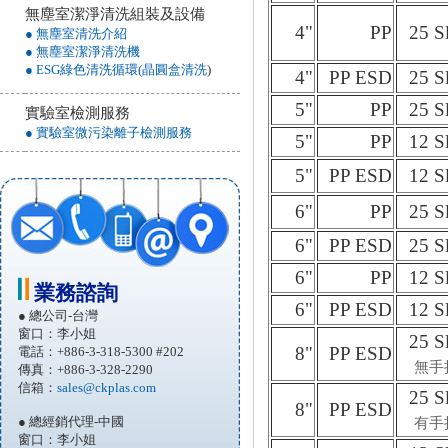
無塵室潔淨清洗組裝及設備
4"
PP
25 S
● 無塵室清洗介紹
● 無塵室潔淨清洗機
● ESG綠色清洗循環(晶圓盒清洗
)
4"
PP ESD
25 S
5"
PP
25 S
實驗室檢測服務
● 實驗室微污染離子檢測服務
5"
PP
12 S
5"
PP ESD
12 S
6"
PP
25 S
6"
PP ESD
25 S
6"
PP
12 S
業務諮詢
6"
PP ESD
12 S
● 總公司-台灣
窗口：李小姐
25 S
8"
PP ESD
電話：+886-3-318-5300 #202
無手
傳真：+886-3-328-2290
信箱：
sales@ckplas.com
25 S
8"
PP ESD
● 總經銷代理-中國
有手
窗口：李小姐