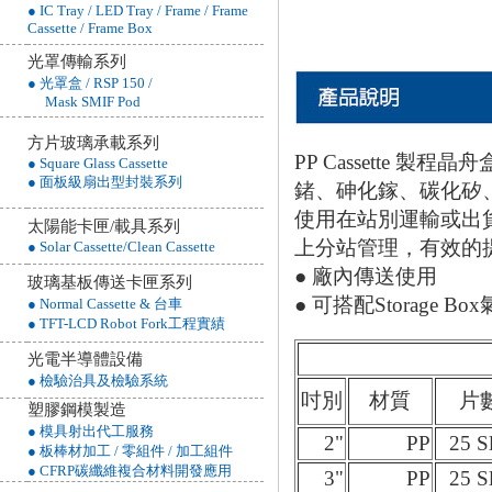
● IC Tray / LED Tray / Frame / Frame
Cassette / Frame Box
光罩傳輸系列
● 光罩盒 / RSP 150 /
Mask SMIF Pod
方片玻璃承載系列
PP Cassette 
● Square Glass Cassette
● 面板級扇出型封裝系列
鍺、砷化鎵、碳化矽
使用在站別運輸或出
太陽能卡匣/載具系列
上分站管理，有效的
● Solar Cassette/Clean Cassette
● 廠內傳送使用
玻璃基板傳送卡匣系列
● 可搭配Storage B
● Normal Cassette & 台車
● TFT-LCD Robot Fork工程實績
光電半導體設備
● 檢驗治具及檢驗系統
吋別
材質
片
塑膠鋼模製造
● 模具射出代工服務
2"
PP
25 S
● 板棒材加工 / 零組件 / 加工組件
● CFRP碳纖維複合材料開發應用
3"
PP
25 S