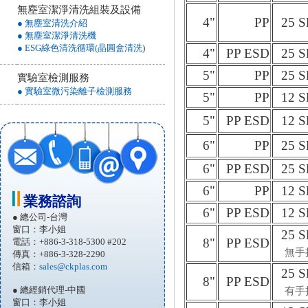
無塵室潔淨清洗組裝及設備
4"
PP
25 S
● 無塵室清洗介紹
● 無塵室潔淨清洗機
● ESG綠色清洗循環(晶圓盒清洗
)
4"
PP ESD
25 S
5"
PP
25 S
實驗室檢測服務
● 實驗室微污染離子檢測服務
5"
PP
12 S
5"
PP ESD
12 S
6"
PP
25 S
6"
PP ESD
25 S
6"
PP
12 S
業務諮詢
6"
PP ESD
12 S
● 總公司-台灣
窗口：李小姐
25 S
8"
PP ESD
電話：+886-3-318-5300 #202
無手
傳真：+886-3-328-2290
信箱：
sales@ckplas.com
25 S
8"
PP ESD
● 總經銷代理-中國
有手
窗口：李小姐