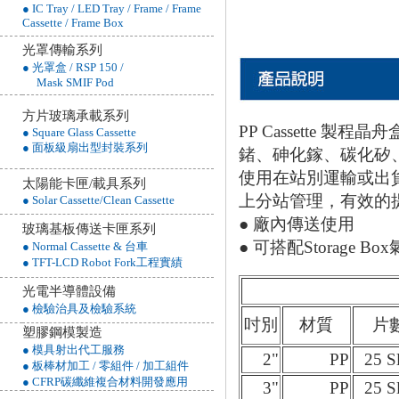
● IC Tray / LED Tray / Frame / Frame
Cassette / Frame Box
光罩傳輸系列
● 光罩盒 / RSP 150 /
Mask SMIF Pod
方片玻璃承載系列
PP Cassette 
● Square Glass Cassette
● 面板級扇出型封裝系列
鍺、砷化鎵、碳化矽
使用在站別運輸或出
太陽能卡匣/載具系列
上分站管理，有效的
● Solar Cassette/Clean Cassette
● 廠內傳送使用
玻璃基板傳送卡匣系列
● 可搭配Storage B
● Normal Cassette & 台車
● TFT-LCD Robot Fork工程實績
光電半導體設備
● 檢驗治具及檢驗系統
吋別
材質
片
塑膠鋼模製造
● 模具射出代工服務
2"
PP
25 S
● 板棒材加工 / 零組件 / 加工組件
● CFRP碳纖維複合材料開發應用
3"
PP
25 S