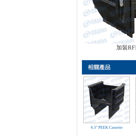
加裝RF
6.3" PEEK Cassette