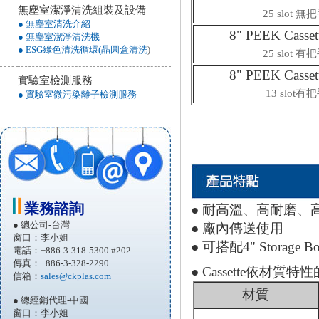
無塵室潔淨清洗組裝及設備
25 slot 無
● 無塵室清洗介紹
8" PEEK Casset
● 無塵室潔淨清洗機
● ESG綠色清洗循環(晶圓盒清洗
)
25 slot 有
8" PEEK Casset
實驗室檢測服務
13 slot有
● 實驗室微污染離子檢測服務
業務諮詢
● 耐高溫、高耐磨、
● 總公司-台灣
● 廠內傳送使用
窗口：李小姐
● 可搭配4" Storag
電話：+886-3-318-5300 #202
傳真：+886-3-328-2290
● Cassette依材質
信箱：
sales@ckplas.com
材質
● 總經銷代理-中國
窗口：李小姐