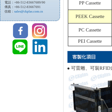
PP Cassette
電話：+86-512-83667689/90
傳真：+86-512-83667691
信箱：
sales@ckplas.com.cn
PEEK Cassette
PC Cassette
PEI Cassette
● 可雷雕、可裝RFI