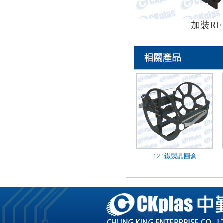
加裝RF
12" 鐵製晶圓盒