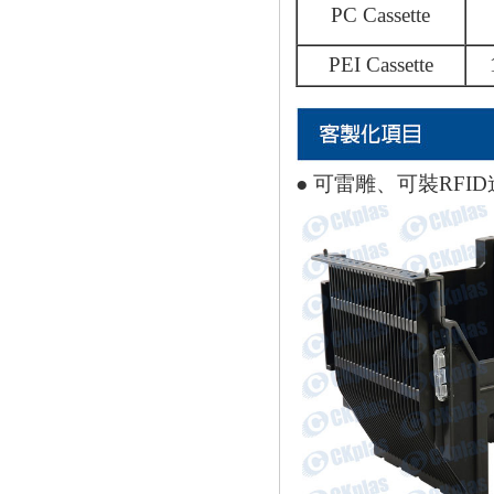
PC Cassette
PEI Cassette
● 可雷雕、可裝RFI