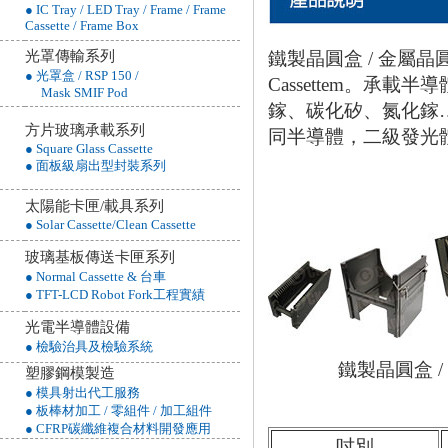
● IC Tray / LED Tray / Frame / Frame
Cassette / Frame Box
鐵製晶圓盒 / 金屬晶圓盒
光罩傳輸系列
● 光罩盒 / RSP 150 /
Cassettem。承
Mask SMIF Pod
鎵、碳化矽、氮化鎵
方片玻璃承載系列
同半導體，二級發光
● Square Glass Cassette
● 面板級扇出型封裝系列
太陽能卡匣/載具系列
● Solar Cassette/Clean Cassette
玻璃基板傳送卡匣系列
● Normal Cassette & 台車
● TFT-LCD Robot Fork工程實績
光電半導體設備
● 檢驗治具及檢驗系統
鐵製晶圓盒 /
塑膠鋼模製造
● 模具射出代工服務
● 板棒材加工 / 零組件 / 加工組件
● CFRP碳纖維複合材料開發應用
吋別