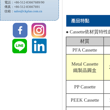
電話：+86-512-83667689/90
傳真：+86-512-83667691
信箱：
sales@ckplas.com.cn
● Cassette依材質
材質
PFA Cassette
Metal Cassette
鐵製晶圓盒
PP Cassette
PEEK Cassette